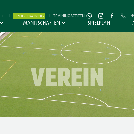
I
I
TRAININGSZEITEN
+49
RT
PROBETRAINING
MANNSCHAFTEN
SPIELPLAN
VEREIN