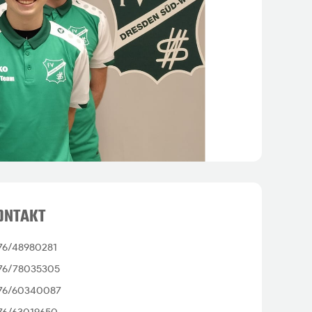
ONTAKT
76/48980281
76/78035305
76/60340087