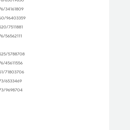
76/63019650
76/34161809
60/96403359
520/7511881
76/56562111
525/5788708
76/45611556
51/71803706
73/6533469
73/9698704