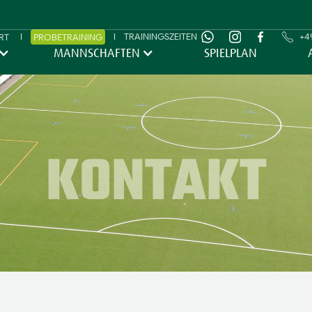
I
I
TRAININGSZEITEN
+49
RT
PROBETRAINING
MANNSCHAFTEN
SPIELPLAN
KONTAKT