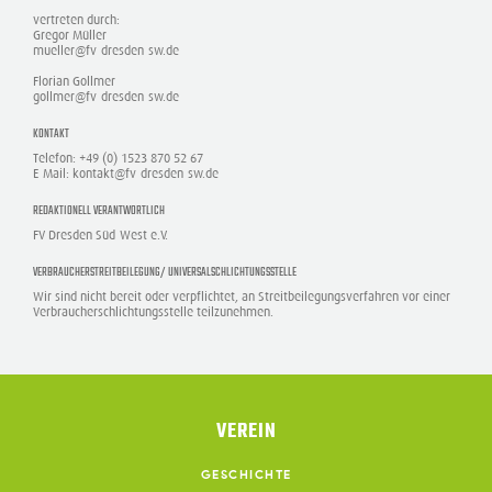
vertreten durch:
Gregor Müller
mueller@fv-dresden-sw.de
Florian Gollmer
gollmer@fv-dresden-sw.de
KONTAKT
Telefon: +49 (0) 1523 870 52 67
E-Mail: kontakt@fv-dresden-sw.de
REDAKTIONELL VERANTWORTLICH
FV Dresden Süd-West e.V.
VERBRAUCHER­STREIT­BEILEGUNG/ UNIVERSAL­SCHLICHTUNGS­STELLE
Wir sind nicht bereit oder verpflichtet, an Streitbeilegungsverfahren vor einer
Verbraucherschlichtungsstelle teilzunehmen.
VEREIN
GESCHICHTE