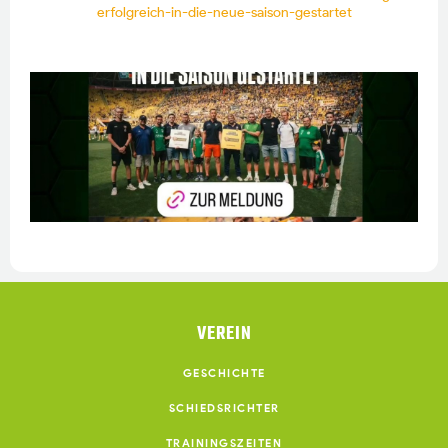
erfolgreich-in-die-neue-saison-gestartet
VEREIN
GESCHICHTE
SCHIEDSRICHTER
TRAININGSZEITEN