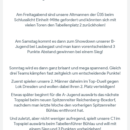
Am Freitagabend sind unsere Altmannen der Ü35 beim
Schlusslicht Einheit-Mitte gefordert und könnten sich mit
vielen Toren den Tabellenplatz 2 zurückholen!
Am Samstag kommt es dann zum Showdown unserer B-
Jugend bei Laubegast und man kann vorentscheidend 3
Punkte Abstand gewinnen bei einem Sieg!
Sonntag wird es dann ganz brisant und mega spannend. Gleich
drei Teams kämpfen fast zeitgleich um entscheidende Punkte!
Zuerst spielen unsere 2. Männer daheim im Top-Duell gegen
Lok Dresden und wollen dabei ihren 2. Platz verteidigen!
Etwas später beginnt für die A-Jugend auswärts das nächste
Topspiel beim neuen Spitzenreiter Reichenberg-Boxdorf,
nachdem man letzte Woche den vorherigen Spitzenreiter
Bühlau entthront hat.
Und zuletzt, aber nicht weniger aufregend, spielt unsere C1 im
Topspiel auswärts beim Tabellenführer Bühlau und will mit
einem Sieg und 3 Punkten vorbeiziehen!